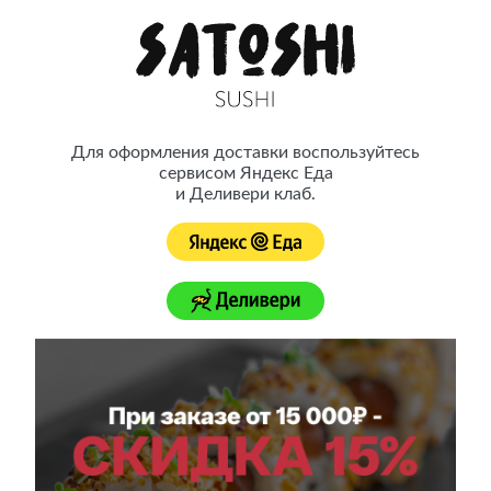
Satoshi Sushi — это японская кухня ресторанного качества с
доставкой на дом
Для оформления доставки воспользуйтесь
сервисом Яндекс Еда
Принимаем заказы до 22:00
Доставка осуществляется с 10:00 до 22:00
и Деливери клаб.
Контакты