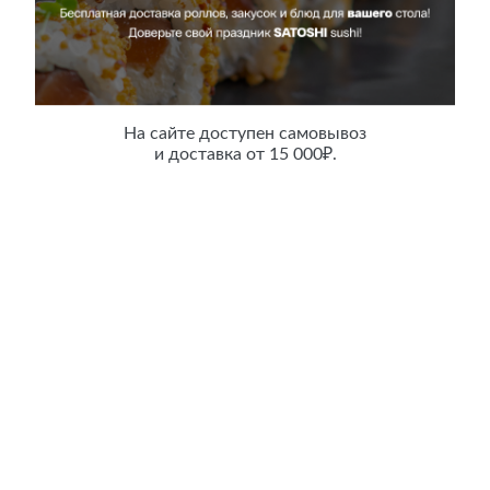
Калифорния ролл
На сайте доступен самовывоз
и доставка от 15 000₽.
210 гр.
Цена:
860 руб.
Counter
В корзину
Описание
Японский рис, мясо краба, авокадо, огурец, икра тобико.
Характеристики