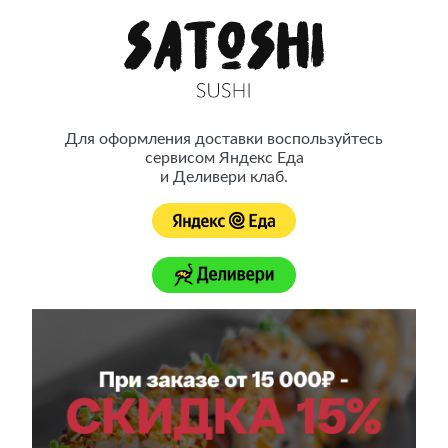
Satoshi Sushi — это японская кухня ресторанного качества с
доставкой на дом
Для оформления доставки воспользуйтесь
сервисом Яндекс Еда
Принимаем заказы до 22:00
Доставка осуществляется с 10:00 до 22:00
и Деливери клаб.
Контакты