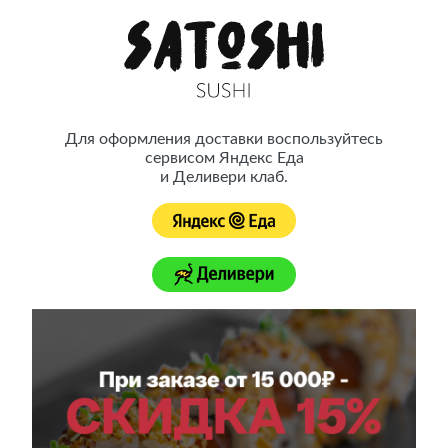
Satoshi Sushi — это японская кухня ресторанного качества с
доставкой на дом
Для оформления доставки воспользуйтесь
сервисом Яндекс Еда
Принимаем заказы до 22:00
Доставка осуществляется с 10:00 до 22:00
и Деливери клаб.
Контакты