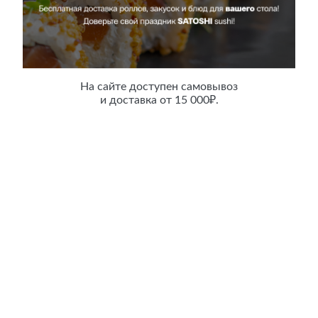
Онигири с крабом
На сайте доступен самовывоз
и доставка от 15 000₽.
90 гр.
Цена:
440 руб.
Counter
В корзину
Описание
Японский рис, водоросли нори, мясо краба, соус спайси.
Характеристики