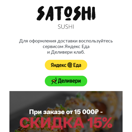
Satoshi Sushi — это японская кухня ресторанного качества с
доставкой на дом
Для оформления доставки воспользуйтесь
сервисом Яндекс Еда
Принимаем заказы до 22:00
Доставка осуществляется с 10:00 до 22:00
и Деливери клаб.
Контакты