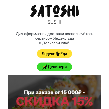
Satoshi Sushi — это японская кухня ресторанного качества с
доставкой на дом
Для оформления доставки воспользуйтесь
сервисом Яндекс Еда
Принимаем заказы до 22:00
Доставка осуществляется с 10:00 до 22:00
и Деливери клаб.
Контакты